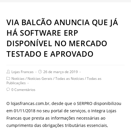
VIA BALCÃO ANUNCIA QUE JÁ
HÁ SOFTWARE ERP
DISPONÍVEL NO MERCADO
TESTADO E APROVADO
Post
Post
Lojas Francas
26 de março de 2019
author:
published:
Post
Notícias
/
Notícias Gerais
/
Todas as Notícias
/
Todas as
category:
Publicações
Post
0 Comentários
comments:
O lojasfrancas.com.br, desde que o SERPRO disponibilizou
em 01/11/2018 no seu portal de serviços, o Integra Lojas
Francas que presta as informações necessárias ao
cumprimento das obrigações tributárias essenciais,