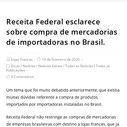
Receita Federal esclarece
sobre compra de mercadorias
de importadoras no Brasil.
Post
Post
Lojas Francas
10 de fevereiro de 2020
author:
published:
Post
Dicas
/
Notícias
/
Notícias Gerais
/
Todas as Notícias
/
Todas as
category:
Publicações
Post
0 Comentários
comments:
Um tema que foi muito debatido anteriormente, que existia
muitas dúvidas referente a compra de produtos
importados por importadoras instaladas no Brasil.
Receita Federal não restringe as compras de mercadorias
de empresas brasileiras com destino a lojas francas, que já