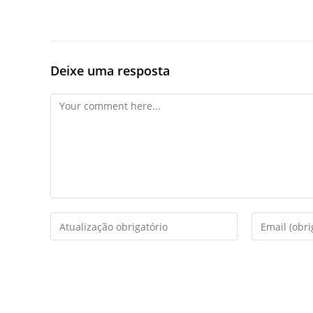
Deixe uma resposta
Comment
Enter
Enter
your
your
name
email
or
address
username
to
to
comment