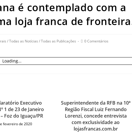
ana é contemplado com a
a loja franca de fronteira
Post
rais
/
Todas as Notícias
/
Todas as Publicações
0 Comentários
comments:
Loading...
laratório Executivo
Superintendente da RFB na 10ª
º 1 de 23 de Janeiro
Região Fiscal Luiz Fernando
 – Foz do Iguaçu/PR
Lorenzi, concede entrevista
com exclusividade ao
de fevereiro de 2020
lojasfrancas.com.br