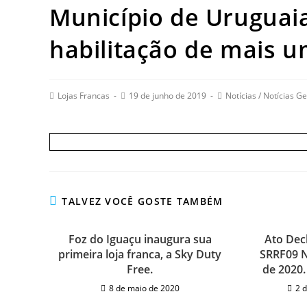
Município de Uruguai
habilitação de mais um
Post
Post
Post
Lojas Francas
19 de junho de 2019
Notícias
/
Notícias Ge
author:
published:
category:
TALVEZ VOCÊ GOSTE TAMBÉM
Foz do Iguaçu inaugura sua
Ato Dec
primeira loja franca, a Sky Duty
SRRF09 N
Free.
de 2020.
8 de maio de 2020
2 