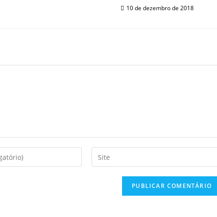
10 de dezembro de 2018
Enter
your
website
URL
(optional)