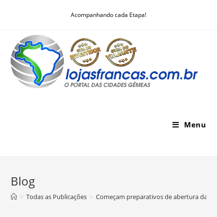
Skip
Acompanhando cada Etapa!
to
content
Menu
Blog
>
Todas as Publicações
>
Começam preparativos de abertura da prim