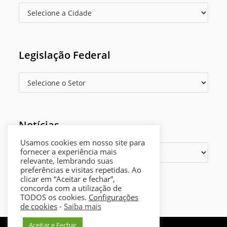
Legislação Federal
Notícias
Usamos cookies em nosso site para
fornecer a experiência mais
relevante, lembrando suas
preferências e visitas repetidas. Ao
clicar em “Aceitar e fechar”,
Opens
Política de privacidade
concorda com a utilização de
in
TODOS os cookies.
Configurações
a
de cookies
-
Saiba mais
new
Aceitar e Fechar