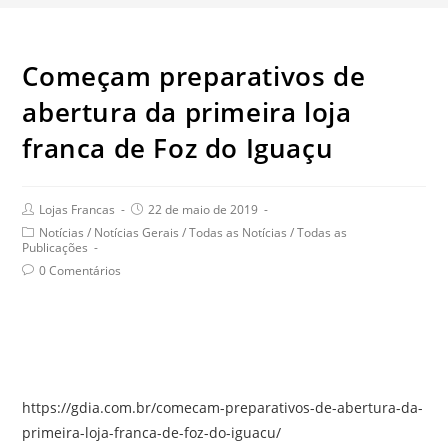
Começam preparativos de
abertura da primeira loja
franca de Foz do Iguaçu
Post
Post
Lojas Francas
22 de maio de 2019
author:
published:
Post
Notícias
/
Notícias Gerais
/
Todas as Notícias
/
Todas as
category:
Publicações
Post
0 Comentários
comments:
https://gdia.com.br/comecam-preparativos-de-abertura-da-
primeira-loja-franca-de-foz-do-iguacu/