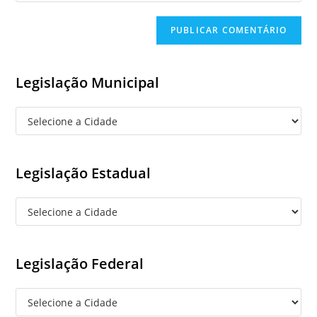
comment
to
website
comment
URL
(optional)
Legislação Municipal
Legislação Estadual
Legislação Federal