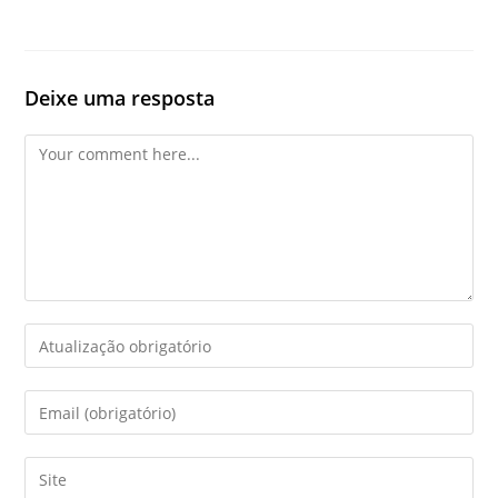
Deixe uma resposta
Comment
Enter
your
name
Enter
or
your
username
email
Enter
to
address
your