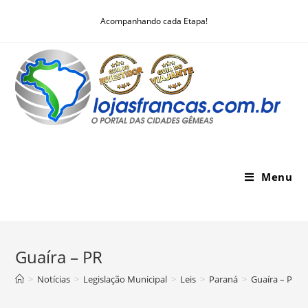
Skip
Acompanhando cada Etapa!
to
content
Menu
Guaíra – PR
>
Notícias
>
Legislação Municipal
>
Leis
>
Paraná
>
Guaíra – PR