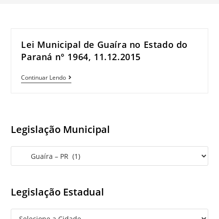
Lei Municipal de Guaíra no Estado do
Paraná n° 1964, 11.12.2015
Lei
Continuar Lendo
Municipal
de
Guaíra
no
Legislação Municipal
Estado
do
Paraná
n°
1964,
Legislação Estadual
11.12.2015