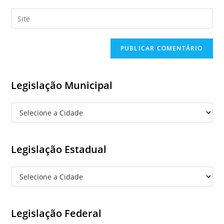
username
email
Enter
to
address
your
comment
to
website
comment
URL
(optional)
Legislação Municipal
Legislação Estadual
Legislação Federal