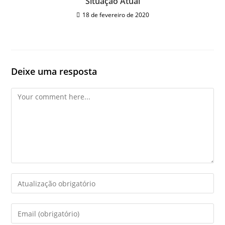
Situação Atual
18 de fevereiro de 2020
Deixe uma resposta
Comment
Enter
your
name
Enter
or
your