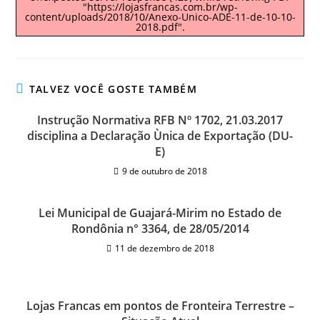
"https://lojasfrancas.com.br/wp-
content/uploads/2018/10/Anexo-Unico-ADE-11-de-10-10-
2018.pdf".
TALVEZ VOCÊ GOSTE TAMBÉM
Instrução Normativa RFB Nº 1702, 21.03.2017
disciplina a Declaração Ùnica de Exportação (DU-
E)
9 de outubro de 2018
Lei Municipal de Guajará-Mirim no Estado de
Rondônia n° 3364, de 28/05/2014
11 de dezembro de 2018
Lojas Francas em pontos de Fronteira Terrestre –