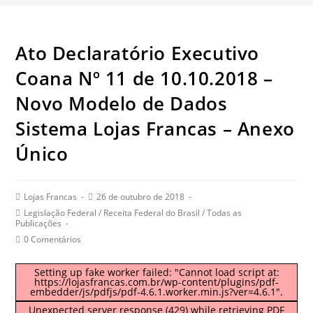
Ato Declaratório Executivo
Coana Nº 11 de 10.10.2018 –
Novo Modelo de Dados
Sistema Lojas Francas – Anexo
Único
Post
Post
Lojas Francas
26 de outubro de 2018
author:
published:
Post
Legislação Federal
/
Receita Federal do Brasil
/
Todas as
category:
Publicações
Post
0 Comentários
comments:
Setting up fake worker failed: "Cannot load script at:
https://lojasfrancas.com.br/wp-content/plugins/pdf-
embedder/js/pdfjs/pdf-4.6.1.worker.min.js?ver=4.6.1".
Unexpected server response (429) while retrieving PDF