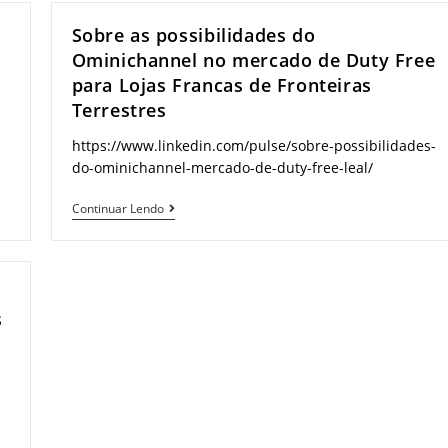
Sobre as possibilidades do
Ominichannel no mercado de Duty Free
para Lojas Francas de Fronteiras
Terrestres
https://www.linkedin.com/pulse/sobre-possibilidades-
do-ominichannel-mercado-de-duty-free-leal/
Sobre
Continuar Lendo
as
possibilidades
do
Ominichannel
s
no
mercado
de
Duty
Free