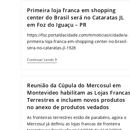
Primeira loja franca em shopping
center do Brasil será no Cataratas JL
em Foz do Iguaçu – PR
https://foz.portaldacidade.com/m/noticias/cidade/a-
primeira-loja-franca-em-shopping-center-no-brasil-
sera-no-cataratas-jl-1928
Primeira
Continuar Lendo
loja
franca
em
Reunião da Cúpula do Mercosul em
shopping
Montevideo habilitam as Lojas Franca
center
Terrestres e incluem novos produtos
do
no anexo de produtos vedados
Brasil
será
As fronteiras terrestres estão de parabéns, agora o
Mercosul já definiu as lojas francas de fronteira
no