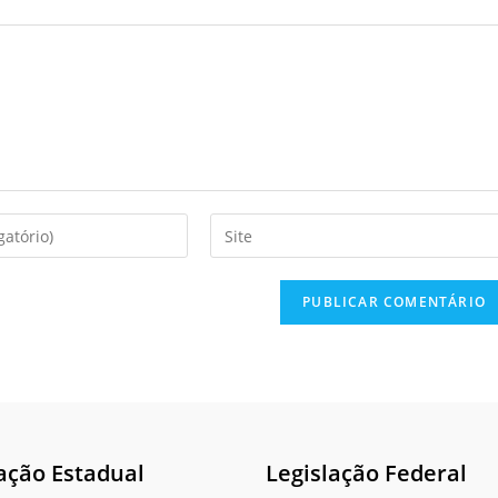
Enter
your
website
URL
(optional)
ação Estadual
Legislação Federal