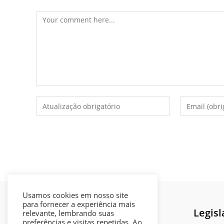
Comment
Enter
Enter
your
your
name
email
or
address
username
to
to
comment
comment
Usamos cookies em nosso site
para fornecer a experiência mais
Legislação Municipal
Legisl
relevante, lembrando suas
preferências e visitas repetidas. Ao