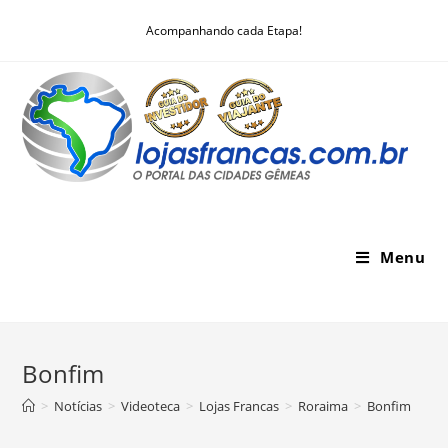
Skip
Acompanhando cada Etapa!
to
content
Menu
Bonfim
>
Notícias
>
Videoteca
>
Lojas Francas
>
Roraima
>
Bonfim