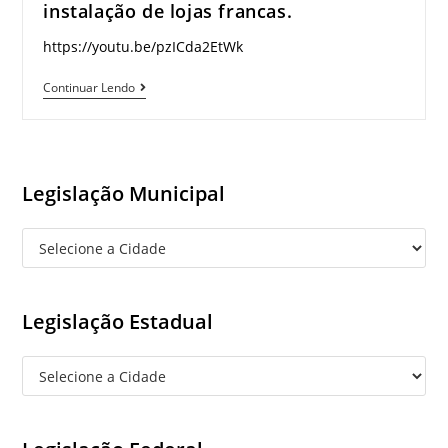
instalação de lojas francas.
07/12/2018
https://youtu.be/pzICda2EtWk
–
Porto
Município
Continuar Lendo
Alegre/RS
de
Bonfim
no
estado
Legislação Municipal
de
Roraima,
lança
edital
de
Legislação Estadual
concorrência
pública
–
Venda
de