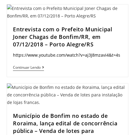
Rodrigues
Santos
(professor
Gil)
Entrevista com o Prefeito Municipal
–
Joner Chagas de Bonfim/RR, em
Vereador
07/12/2018 – Porto Alegre/RS
de
https://www.youtube.com/watch?v=aj3J8mzavi4&t=4s
Bonfim/RR
Entrevista
Continuar Lendo
com
o
Prefeito
Municipal
Joner
Chagas
Município de Bonfim no estado de
de
Roraima, lança edital de concorrência
Bonfim/RR,
pública – Venda de lotes para
em